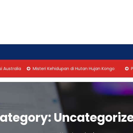
ralia
Misteri Kehidupan di Hutan Hujan Kongo
Perkem
ategory:
Uncategoriz