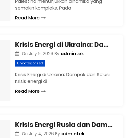
Palestina menunjukkan dinamika yang
semakin kompleks. Pada
Read More
Krisis Energi di Ukraina: Dampak dan Solusi
admintek
On
July 9, 2026
By
Uncategorized
Krisis Energi di Ukraina: Dampak dan Solusi
Krisis energi di
Read More
Krisis Energi Rusia dan Dampaknya pada Eropa
admintek
On
July 4, 2026
By