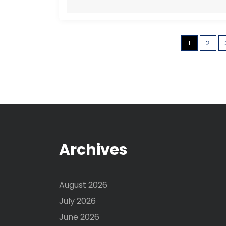
1
2
Archives
August 2026
July 2026
June 2026