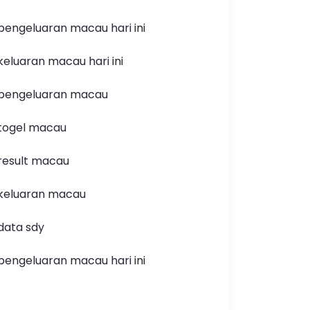
pengeluaran macau hari ini
keluaran macau hari ini
pengeluaran macau
togel macau
result macau
keluaran macau
data sdy
pengeluaran macau hari ini