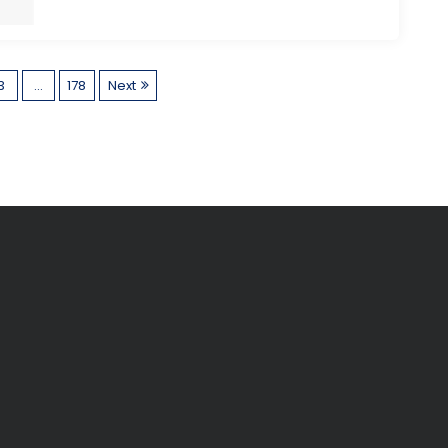
P
3
…
178
Next
o
s
t
s
p
a
g