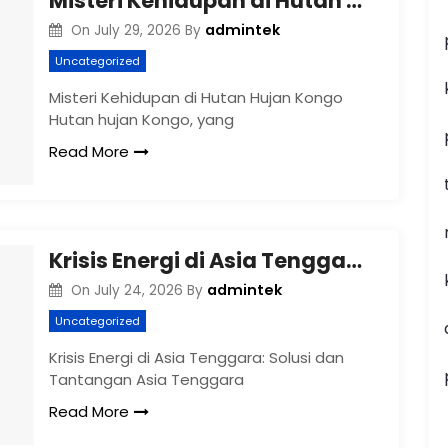
Misteri Kehidupan di Hutan Hujan Kongo
admintek
On
July 29, 2026
By
Uncategorized
Misteri Kehidupan di Hutan Hujan Kongo
Hutan hujan Kongo, yang
Read More
Krisis Energi di Asia Tenggara: Solusi dan Tantangan
admintek
On
July 24, 2026
By
Uncategorized
Krisis Energi di Asia Tenggara: Solusi dan
Tantangan Asia Tenggara
Read More