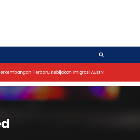
bangan Terbaru Kebijakan Imigrasi Australia
Misteri Kehid
ed