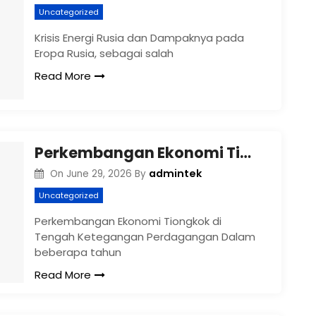
Uncategorized
Krisis Energi Rusia dan Dampaknya pada
Eropa Rusia, sebagai salah
Read More
Perkembangan Ekonomi Tiongkok di Tengah Ketegangan Perdagangan
admintek
On
June 29, 2026
By
Uncategorized
Perkembangan Ekonomi Tiongkok di
Tengah Ketegangan Perdagangan Dalam
beberapa tahun
Read More