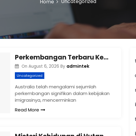
Uncategorized
Home
Perkembangan Terbaru Kebijakan Imigrasi Australia
admintek
On
August 6, 2026
By
Uncategorized
Australia telah mengalami sejumlah
perkembangan signifikan dalam kebijakan
imigrasinya, mencerminkan
Read More