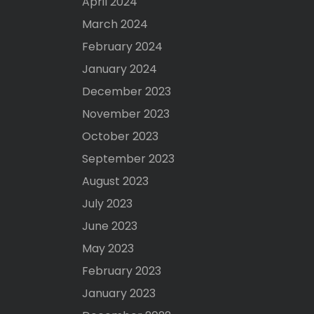
April 2024
March 2024
February 2024
January 2024
December 2023
November 2023
October 2023
September 2023
August 2023
July 2023
June 2023
May 2023
February 2023
January 2023