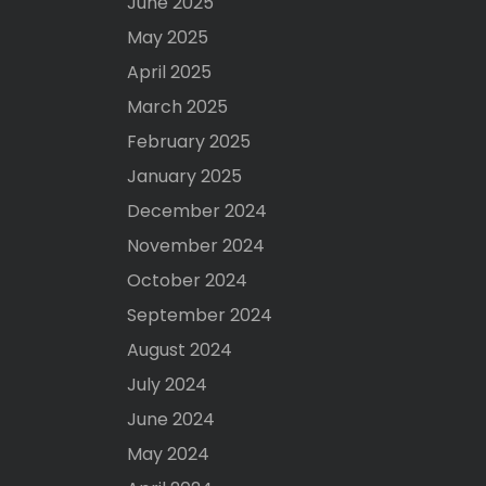
June 2025
May 2025
April 2025
March 2025
February 2025
January 2025
December 2024
November 2024
October 2024
September 2024
August 2024
July 2024
June 2024
May 2024