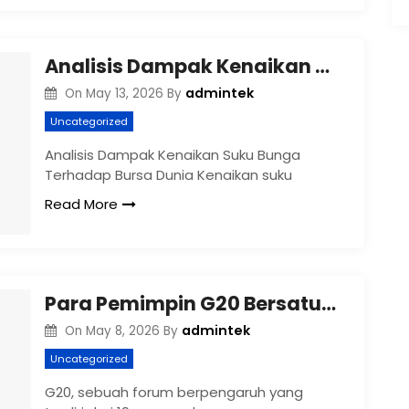
Analisis Dampak Kenaikan Suku Bunga Terhadap Bursa Dunia
admintek
On
May 13, 2026
By
Uncategorized
Analisis Dampak Kenaikan Suku Bunga
Terhadap Bursa Dunia Kenaikan suku
Read More
Para Pemimpin G20 Bersatu untuk Mengatasi Tantangan Ekonomi Global
admintek
On
May 8, 2026
By
Uncategorized
G20, sebuah forum berpengaruh yang