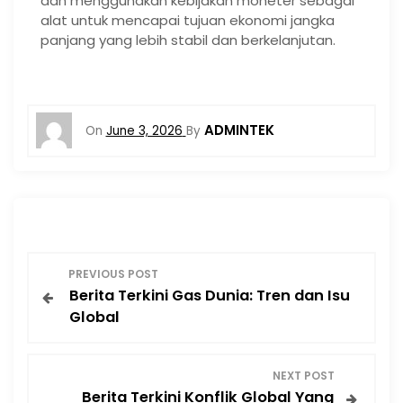
dan menggunakan kebijakan moneter sebagai
alat untuk mencapai tujuan ekonomi jangka
panjang yang lebih stabil dan berkelanjutan.
ADMINTEK
On
June 3, 2026
By
P
PREVIOUS POST
Berita Terkini Gas Dunia: Tren dan Isu
o
Global
s
NEXT POST
t
Berita Terkini Konflik Global Yang