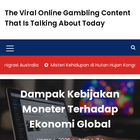
S
k
The Viral Online Gambling Content
i
That Is Talking About Today
p
t
o
c
o
M
n
e
t
asi Australia
Misteri Kehidupan di Hutan Hujan Kongo
n
e
n
u
t
Dampak Kebijakan
I
c
Moneter Terhadap
o
Ekonomi Global
n